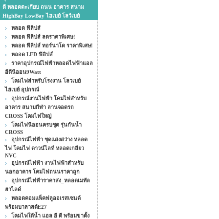
ดี หลอดตะเกียบ ถนน อาคาร สนาม
HighBay LowBay ไฮเบย์ โลว์เบย์
หลอด ฟิลิปส์
หลอด ฟิลิปส์ ลดราคาพิเศษ!
หลอด ฟิลิปส์ ทอร์นาโด ราคาพิเศษ!
หลอด LED ฟิลิปส์
ราคาอุปกรณ์ไฟฟ้าหลอดไฟฟ้าแอล
อีดีนีออน9Watt
โคมไฟสำหรับโรงงาน โลวเบย์
ไฮเบย์ อุปกรณ์
อุปกรณ์งานไฟฟ้า โคมไฟสำหรับ
อาคาร สนามกีฬา ลานจอดรถ
CROSS โคมไฟใหญ่
โคมไฟนีออนครบชุด รุ่นกันน้ำ
CROSS
อุปกรณ์ไฟฟ้า ชุดแสงสว่าง หลอด
ไฟ โคมไฟ ดาวน์ไลท์ หลอดเกลียว
NVC
อุปกรณ์ไฟฟ้า งานไฟฟ้าสำหรับ
นอกอาคาร โคมไฟถนนราคาถูก
อุปกรณ์ไฟฟ้าราคาส่ง_หลอดเมทัล
ฮาไลด์
หลอดคอมแพ็คฟลูออเรสเซนต์
พร้อมบาลาสต์E27
โคมไฟใต้น้ำ แอล อี ดี พร้อมขาตั้ง