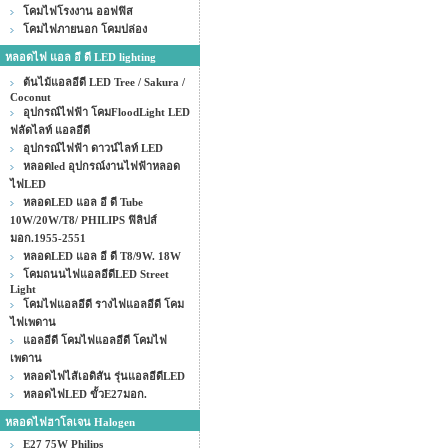
โคมไฟโรงงาน ออฟฟิส
โคมไฟภายนอก โคมปล่อง
หลอดไฟ แอล อี ดี LED lighting
ต้นไม้แอลอีดี LED Tree / Sakura /
Coconut
อุปกรณ์ไฟฟ้า โคมFloodLight LED
ฟลัดไลท์ แอลอีดี
อุปกรณ์ไฟฟ้า ดาวน์ไลท์ LED
หลอดled อุปกรณ์งานไฟฟ้าหลอด
ไฟLED
หลอดLED แอล อี ดี Tube
10W/20W/T8/ PHILIPS ฟิลิปส์
มอก.1955-2551
หลอดLED แอล อี ดี T8/9W. 18W
โคมถนนไฟแอลอีดีLED Street
Light
โคมไฟแอลอีดี รางไฟแอลอีดี โคม
ไฟเพดาน
แอลอีดี โคมไฟแอลอีดี โคมไฟ
เพดาน
หลอดไฟไส้เอดิสัน รุ่นแอลอีดีLED
หลอดไฟLED ขั้วE27มอก.
หลอดไฟฮาโลเจน Halogen
E27 75W Philips