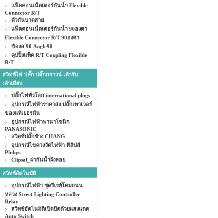
แฟ็คคอนเน็ตเตอร์กันน้ำ Flexible
Connector R/T
ตัวกันบาดสาย
แฟ็คคอนเน็ตเตอร์กันน้ำ 90องศา
Flexible Connector R/T 90องศา
ข้องอ 90 Angle90
คุปปิ้งแพ็ค R/T Coupling Flexible
R/T
สวิทช์ไฟ ปลั๊ก ปลั๊กกราวน์ เต้ารับ
เต้าเสียบ
ปลั๊กไฟทั่วโลก international plugs
อุปกรณ์ไฟฟ้าราคาส่ง ปลั๊กเพาเวอร์
ของแท้เยอรมัน
อุปกรณ์ไฟฟ้าพานาโซนิก
PANASONIC
สวิตช์ปลั๊กช้าง CHANG
อุปกรณ์ไขควงวัดไฟฟ้า ฟิลิปส์
Philips
Clipsal_ฝากันน้ำฝังลอย
สวิทช์อัตโนมัติ
อุปกรณ์ไฟฟ้า ชุดรีเรย์โคมถนน
หลวง Street Lighting Controller
Relay
สวิทช์อัตโนมัติเปิดปิดด้วยแสงแดด
Auto Switch