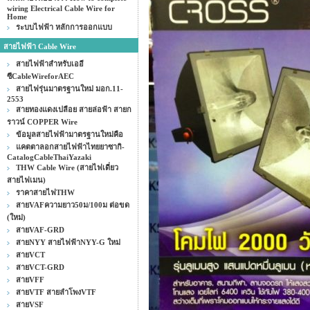
wiring Electrical Cable Wire for
Home
ระบบไฟฟ้า หลักการออกแบบ
สายไฟฟ้า Cable Wire
สายไฟฟ้าสำหรับเออี
ซีCableWireforAEC
สายไฟรุ่นมาตรฐานใหม่ มอก.11-
2553
สายทองแดงเปลือย สายล่อฟ้า สายก
ราวน์ COPPER Wire
ข้อมูลสายไฟฟ้ามาตรฐานใหม่คือ
แคตตาลอกสายไฟฟ้าไทยยาซากิ-
CatalogCableThaiYazaki
THW Cable Wire (สายไฟเดี่ยว
สายไฟเมน)
ราคาสายไฟTHW
สายVAFความยาว50ม/100ม ต่อขด
(ใหม่)
สายVAF-GRD
สายNYY สายไฟฟ้าNYY-G ใหม่
สายVCT
สายVCT-GRD
สายVFF
สายVTF สายลำโพงVTF
สายVSF