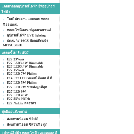
แคตตาลอกอุปกรณ์ไฟฟ้า ยี่ห้ออุปกรณ์
ไฟฟ้า
โคมไฟเพดาน แบบกลม หลอด
นีออนกลม
หลอดไฟนีออน ฟลูออเรสเซนส์
อุปกรณ์ไฟฟ้า EVE lighting
พัดลม W-16GS พัดลมติดผนัง
MITSUBISHI
หลอดขั้วเกลียวE27
E27 23Watt
E27 LED3.4W Dimmable
E27 LED3.4W Dimmable
E27 15Watt
E27 LED 7W Philips
E14 E27 LED หลอดไส้แอล อี ดี
E27 LED 5W Philips
E27 LED 7W ขายส่งถูกที่สุด
E27 LED 9W
E27 LED 45W
E27 55W HiTek
E27 NuLite ลดราคา
ชุดนีออนสังฆทาน
สังฆทานนีออน ฟิลิปส์
สังฆทานนีออน ซิลวาเนีย ถูก
อุปกรณ์ไฟฟ้า หลอดไฟฟ้า หลอดแอล อี