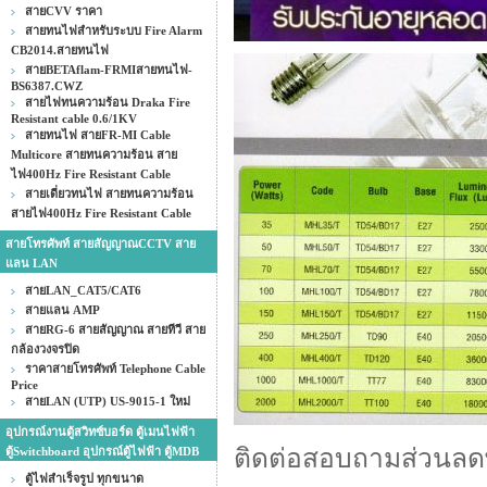
สายCVV ราคา
สายทนไฟสำหรับระบบ Fire Alarm
CB2014.สายทนไฟ
สายBETAflam-FRMIสายทนไฟ-
BS6387.CWZ
สายไฟทนความร้อน Draka Fire
Resistant cable 0.6/1KV
สายทนไฟ สายFR-MI Cable
Multicore สายทนความร้อน สาย
ไฟ400Hz Fire Resistant Cable
สายเดี่ยวทนไฟ สายทนความร้อน
สายไฟ400Hz Fire Resistant Cable
สายโทรศัพท์ สายสัญญาณCCTV สาย
แลน LAN
สายLAN_CAT5/CAT6
สายแลน AMP
สายRG-6 สายสัญญาณ สายทีวี สาย
กล้องวงจรปิด
ราคาสายโทรศัพท์ Telephone Cable
Price
สายLAN (UTP) US-9015-1 ใหม่
อุปกรณ์งานตู้สวิทซ์บอร์ด ตู้เมนไฟฟ้า
ติดต่อสอบถามส่วนลดพิ
ตู้Switchboard อุปกรณ์ตู้ไฟฟ้า ตู้MDB
ตู้ไฟสำเร็จรูป ทุกขนาด