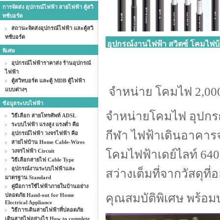
การจัดส่ง อุปกรณ์ไฟฟ้า สายไฟฟ้า ตู้สวิ
ทช์บอร์ด
สถานะจัดส่งอุปกรณ์ไฟฟ้า และตู้สวิ
ทช์บอร์ด
อุปกรณ์งานไฟฟ้า สวิตซ์ โคมไ
พิเศษ
อุปกรณ์ไฟฟ้าราคาส่ง ร้านอุปกรณ์
ไฟฟ้า
ตู้สวิทบอร์ด และตู้ MDB ตู้ไฟฟ้า
จำหน่าย โคมไฟ 2,000ว
แบบต่างๆ
ข้อมูลระบบไฟฟ้า
จำหน่ายโคมไฟ อุปกร
วิธีเลือก สายโทรศัพท์ ADSL
ระบบไฟฟ้า แรงสูง แรงต่ำ คือ
กีฬา ไฟฟ้าเดินอาคาร
อุปกรณ์ไฟฟ้า วงจรไฟฟ้า คือ
สายไฟบ้าน Home Cable-Wires
วงจรไฟฟ้า Circuit
โคมไฟฟ้าเดย์ไลท์ 640
วิธีเลือกสายไฟ Cable Type
อุปกรณ์งานระบบไฟฟ้าและ
สว่างเต็มที่จากวัสดุท
มาตรฐาน Standard
คู่มือการใช้ไฟฟ้าภายในบ้านอย่าง
คุณสมบัติพิเศษ พร้อม
ปลอดภัย Hand-out for Home
Electrical Appliance
วิธีการเดินสายไฟฟ้าที่ปลอดภัย
เดินสายไฟอย่างไร How to complete