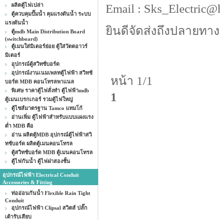
ผลิตตู้ไฟเปล่า
Email : Sks_Electric@
ตู้ควบคุมปั๊มน้ำ คุมแรงดันน้ำ ระบบ
แรงดันน้ำ
ยินดีจัดส่งถึงปลายทาง
ตู้mdb Main Distribution Board
(switchboard)
ตู้เมนใส่มิเตอร์ย่อย ตู้ใส่วัตตอาวร์
มิเตอร์
อุุปกรณ์ตู้สวิทซ์บอร์ด
อุปกรณ์งานเนมเพลทตู้ไฟฟ้า สวิทช์
หน้า 1/1
บอร์ด MDB คอนโทรลพาแนล
พิเศษ ราคาตู้ไฟสั่งทำ ตู้ไฟฟ้าmdb
1
ตู้เมนเบรกเกอร์ รวมตู้ไฟใหญ่
ตู้ไซส์มาตรฐาน Tamco แทมโก้
อ่านเพิ่ม ตู้ไฟฟ้าสำหรับแบบแผงแรง
ต่ำ MDB คือ
อ่าน ผลิตตู้MDB อุปกรณ์ตู้ไฟฟ้าสวิ
ทช์บอร์ด ผลิตตู้เมนคอนโทรล
ตู้สวิทช์บอร์ด MDB ตู้เมนคอนโทรล
ตู้ไฟกันน้ำ ตู้ไฟฝาสองชั้น
อุปกรณ์ไฟฟ้า Electrical Conduit
Accessories & Fitting
ท่ออ่อนกันน้ำ Flexible Rain Tight
Conduit
อุปกรณ์ไฟฟ้า Clipsal สวิตส์ ปลั๊ก
เต้ารับเสียบ