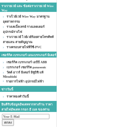
รางวายเวย์ และ ข้อต่อรางวายเวย์ Wire
Way
รางไวย์เวย์ Wire Way มาตรฐาน
อุตสาหกรรม
รางเคเบิ้ลเทรย์ รางแลดเดอร์
อุปกรณ์รางไฟ
รางวายเวย์ ไวย์เวย์ร้อยสายโทรศัพท์
สายแลน สายสัญญาณ
รางครอบสายไฟพีวีซี-PVC
เซอร์กิต เบรกเกอร์ เมนเบรกเกอร์ มิเตอร์
เซอร์กิต เบรกเกอร์ เอบีบี ABB
เบรกเกอร์ เซอร์กิต panasonic
วัตต์ อาวร์ มิเตอร์ มิซูบิชิ แท้
Mitsubishi
รายการไฟฟ้า อุปกรณ์ไฟฟ้า
ข่าววันนี้
ราคาทองคำวันนี้
ยินดีรับข้อมูลอัพเดทจากทางร้าน ราคา
สายไฟอัพเดท กรอก อี เมล ของท่าน