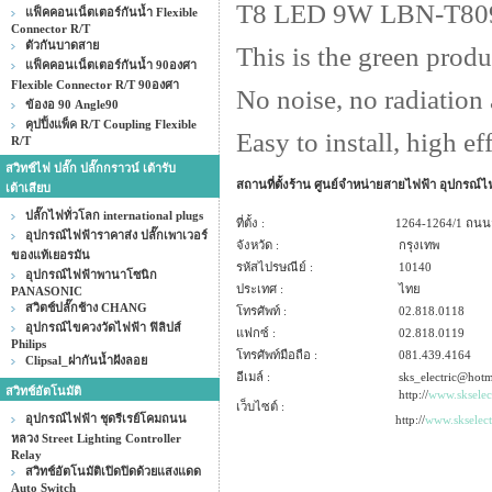
T8 LED 9W LBN-T8
แฟ็คคอนเน็ตเตอร์กันน้ำ Flexible
Connector R/T
ตัวกันบาดสาย
This is the green produ
แฟ็คคอนเน็ตเตอร์กันน้ำ 90องศา
Flexible Connector R/T 90องศา
No noise, no radiation 
ข้องอ 90 Angle90
คุปปิ้งแพ็ค R/T Coupling Flexible
Easy to install, high e
R/T
สวิทช์ไฟ ปลั๊ก ปลั๊กกราวน์ เต้ารับ
สถานที่ตั้งร้าน ศูนย์จำหน่ายสายไฟฟ้า อุปกรณ
เต้าเสียบ
ปลั๊กไฟทั่วโลก international plugs
ที่ตั้ง :
1264-1264/1
ถนนสุ
อุปกรณ์ไฟฟ้าราคาส่ง ปลั๊กเพาเวอร์
จังหวัด :
กรุงเทพ
ของแท้เยอรมัน
รหัสไปรษณีย์ :
10140
อุปกรณ์ไฟฟ้าพานาโซนิก
ประเทศ :
ไทย
PANASONIC
สวิตช์ปลั๊กช้าง CHANG
โทรศัพท์ :
02.818.0118
อุปกรณ์ไขควงวัดไฟฟ้า ฟิลิปส์
แฟกซ์ :
02.818.0119
Philips
โทรศัพท์มือถือ :
081.439.4164
Clipsal_ฝากันน้ำฝังลอย
อีเมล์ :
sks_electric@hotm
สวิทช์อัตโนมัติ
http://
www.skselect
เว็บไซต์ :
อุปกรณ์ไฟฟ้า ชุดรีเรย์โคมถนน
http://
www.skselect
หลวง Street Lighting Controller
Relay
สวิทช์อัตโนมัติเปิดปิดด้วยแสงแดด
Auto Switch