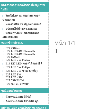
แคตตาลอกอุปกรณ์ไฟฟ้า ยี่ห้ออุปกรณ์
ไฟฟ้า
โคมไฟเพดาน แบบกลม หลอด
นีออนกลม
หลอดไฟนีออน ฟลูออเรสเซนส์
อุปกรณ์ไฟฟ้า EVE lighting
พัดลม W-16GS พัดลมติดผนัง
MITSUBISHI
หน้า 1/1
หลอดขั้วเกลียวE27
E27 23Watt
1
E27 LED3.4W Dimmable
E27 LED3.4W Dimmable
E27 15Watt
E27 LED 7W Philips
E14 E27 LED หลอดไส้แอล อี ดี
E27 LED 5W Philips
E27 LED 7W ขายส่งถูกที่สุด
E27 LED 9W
E27 LED 45W
E27 55W HiTek
E27 NuLite ลดราคา
ชุดนีออนสังฆทาน
สังฆทานนีออน ฟิลิปส์
สังฆทานนีออน ซิลวาเนีย ถูก
อุปกรณ์ไฟฟ้า หลอดไฟฟ้า หลอดแอล อี