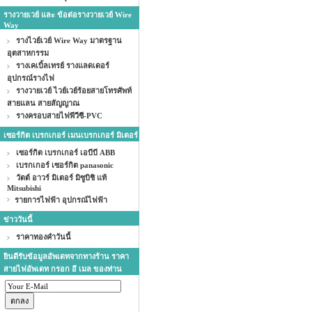
รางวายเวย์ และ ข้อต่อรางวายเวย์ Wire
Way
รางไวย์เวย์ Wire Way มาตรฐาน
อุตสาหกรรม
รางเคเบิ้ลเทรย์ รางแลดเดอร์
อุปกรณ์รางไฟ
รางวายเวย์ ไวย์เวย์ร้อยสายโทรศัพท์
สายแลน สายสัญญาณ
รางครอบสายไฟพีวีซี-PVC
เซอร์กิต เบรกเกอร์ เมนเบรกเกอร์ มิเตอร์
เซอร์กิต เบรกเกอร์ เอบีบี ABB
เบรกเกอร์ เซอร์กิต panasonic
วัตต์ อาวร์ มิเตอร์ มิซูบิชิ แท้
Mitsubishi
รายการไฟฟ้า อุปกรณ์ไฟฟ้า
ข่าววันนี้
ราคาทองคำวันนี้
ยินดีรับข้อมูลอัพเดทจากทางร้าน ราคา
สายไฟอัพเดท กรอก อี เมล ของท่าน