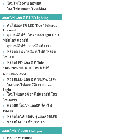
โคมไฟโรงงาน ออฟฟิส
โคมไฟภายนอก โคมปล่อง
หลอดไฟ แอล อี ดี LED lighting
ต้นไม้แอลอีดี LED Tree / Sakura /
Coconut
อุปกรณ์ไฟฟ้า โคมFloodLight LED
ฟลัดไลท์ แอลอีดี
อุปกรณ์ไฟฟ้า ดาวน์ไลท์ LED
หลอดled อุปกรณ์งานไฟฟ้าหลอด
ไฟLED
หลอดLED แอล อี ดี Tube
10W/20W/T8/ PHILIPS ฟิลิปส์
มอก.1955-2551
หลอดLED แอล อี ดี T8/9W. 18W
โคมถนนไฟแอลอีดีLED Street
Light
โคมไฟแอลอีดี รางไฟแอลอีดี โคม
ไฟเพดาน
แอลอีดี โคมไฟแอลอีดี โคมไฟ
เพดาน
หลอดไฟไส้เอดิสัน รุ่นแอลอีดีLED
หลอดไฟLED ขั้วE27มอก.
หลอดไฟฮาโลเจน Halogen
E27 75W Philips