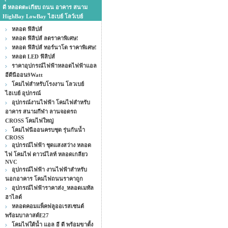
ดี หลอดตะเกียบ ถนน อาคาร สนาม
HighBay LowBay ไฮเบย์ โลว์เบย์
หลอด ฟิลิปส์
หลอด ฟิลิปส์ ลดราคาพิเศษ!
หลอด ฟิลิปส์ ทอร์นาโด ราคาพิเศษ!
หลอด LED ฟิลิปส์
ราคาอุปกรณ์ไฟฟ้าหลอดไฟฟ้าแอล
อีดีนีออน9Watt
โคมไฟสำหรับโรงงาน โลวเบย์
ไฮเบย์ อุปกรณ์
อุปกรณ์งานไฟฟ้า โคมไฟสำหรับ
อาคาร สนามกีฬา ลานจอดรถ
CROSS โคมไฟใหญ่
โคมไฟนีออนครบชุด รุ่นกันน้ำ
CROSS
อุปกรณ์ไฟฟ้า ชุดแสงสว่าง หลอด
ไฟ โคมไฟ ดาวน์ไลท์ หลอดเกลียว
NVC
อุปกรณ์ไฟฟ้า งานไฟฟ้าสำหรับ
นอกอาคาร โคมไฟถนนราคาถูก
อุปกรณ์ไฟฟ้าราคาส่ง_หลอดเมทัล
ฮาไลด์
หลอดคอมแพ็คฟลูออเรสเซนต์
พร้อมบาลาสต์E27
โคมไฟใต้น้ำ แอล อี ดี พร้อมขาตั้ง