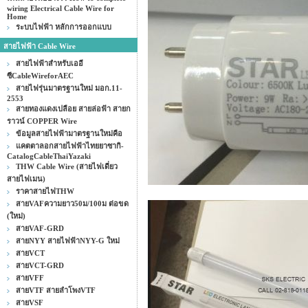
wiring Electrical Cable Wire for
Home
ระบบไฟฟ้า หลักการออกแบบ
สายไฟฟ้า Cable Wire
สายไฟฟ้าสำหรับเออี
ซีCableWireforAEC
สายไฟรุ่นมาตรฐานใหม่ มอก.11-
2553
สายทองแดงเปลือย สายล่อฟ้า สายก
ราวน์ COPPER Wire
ข้อมูลสายไฟฟ้ามาตรฐานใหม่คือ
แคตตาลอกสายไฟฟ้าไทยยาซากิ-
CatalogCableThaiYazaki
THW Cable Wire (สายไฟเดี่ยว
สายไฟเมน)
ราคาสายไฟTHW
สายVAFความยาว50ม/100ม ต่อขด
(ใหม่)
สายVAF-GRD
สายNYY สายไฟฟ้าNYY-G ใหม่
สายVCT
สายVCT-GRD
สายVFF
สายVTF สายลำโพงVTF
สายVSF