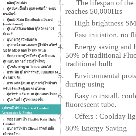
1.
The lifespan of the
ผลิตตู้ไฟเปล่า
ตู้ควบคุมปั๊มน้ำ คุมแรงดันน้ำ ระบบ
reaches 50,000Hrs
แรงดันน้ำ
ตู้mdb Main Distribution Board
2.
High brightness 
(switchboard)
ตู้เมนใส่มิเตอร์ย่อย ตู้ใส่วัตตอาวร์
3.
Fast initiation, no f
มิเตอร์
อุุปกรณ์ตู้สวิทซ์บอร์ด
4.
Energy saving and h
อุปกรณ์งานเนมเพลทตู้ไฟฟ้า สวิทช์
บอร์ด MDB คอนโทรลพาแนล
50% of traditional Fl
พิเศษ ราคาตู้ไฟสั่งทำ ตู้ไฟฟ้าmdb
ตู้เมนเบรกเกอร์ รวมตู้ไฟใหญ่
traditional bulb
ตู้ไซส์มาตรฐาน Tamco แทมโก้
อ่านเพิ่ม ตู้ไฟฟ้าสำหรับแบบแผงแรง
5.
Environmental prote
ต่ำ MDB คือ
during using
อ่าน ผลิตตู้MDB อุปกรณ์ตู้ไฟฟ้าสวิ
ทช์บอร์ด ผลิตตู้เมนคอนโทรล
6.
Easy to install, cou
ตู้สวิทช์บอร์ด MDB ตู้เมนคอนโทรล
ตู้ไฟกันน้ำ ตู้ไฟฝาสองชั้น
fluorescent tube.
อุปกรณ์ไฟฟ้า Electrical Conduit
Accessories & Fitting
7.
Offers : Coolday 
ท่ออ่อนกันน้ำ Flexible Rain Tight
Conduit
80% Energy Saving
อุปกรณ์ไฟฟ้า Clipsal สวิตส์ ปลั๊ก
เต้ารับเสียบ