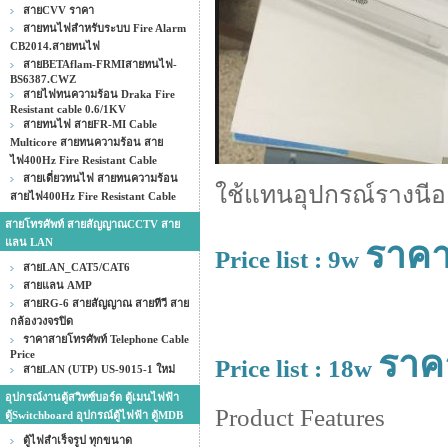
สายCVV ราคา
สายทนไฟสำหรับระบบ Fire Alarm
CB2014.สายทนไฟ
สายBETAflam-FRMIสายทนไฟ-
BS6387.CWZ
สายไฟทนความร้อน Draka Fire
Resistant cable 0.6/1KV
สายทนไฟ สายFR-MI Cable
Multicore สายทนความร้อน สาย
ไฟ400Hz Fire Resistant Cable
สายเดี่ยวทนไฟ สายทนความร้อน
ใช้แทนอุปกรณ์รางนีอ
สายไฟ400Hz Fire Resistant Cable
สายโทรศัพท์ สายสัญญาณCCTV สาย
ราคา
แลน LAN
Price list : 9w
สายLAN_CAT5/CAT6
สายแลน AMP
สายRG-6 สายสัญญาณ สายทีวี สาย
กล้องวงจรปิด
ราคาสายโทรศัพท์ Telephone Cable
ราค
Price
Price list : 18w
สายLAN (UTP) US-9015-1 ใหม่
อุปกรณ์งานตู้สวิทซ์บอร์ด ตู้เมนไฟฟ้า
Product Features
ตู้Switchboard อุปกรณ์ตู้ไฟฟ้า ตู้MDB
ตู้ไฟสำเร็จรูป ทุกขนาด